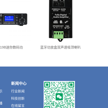
-119B迷你数码功
蓝牙功放盒双声道吸顶喇叭
新闻中心
示
行业新闻
科技创新
播
在线留言